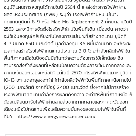
อนุมัติแผนการลงทุนได้ภายในปี 2564 นี้ แหล่งข่าวการไฟฟ้าฝ่าย
ผลิตแห่งประเทศไทย (กฟผ.) ระบุว่า โรงไฟฟ้าถ่านหินแม่เมาะ
ทดแทนยูนิตที่ 8-9 หรือ Mae Mo Replacement 2 ที่หมดอายุในปี
2563 และจะมีการจัดตั้งโรงไฟฟ้าใหม่ในพื้นที่เดิม เบื้องต้น คาดว่า
จะใช้เงินลงทุนใกล้เคียงกับโครงการแม่เมาะที่สร้างทดแทน ยูนิตที่
4-7 ขนาด 650 เมกะวัตต์ มูลค่าลงทุน 3.5 หมื่นล้านบาท จะใช้ระยะ
เวลาก่อสร้างโรงไฟฟ้าทดแทนประมาณ 3 ปี โดยกำลังผลิตไฟฟ้าใน
พื้นที่ภาคเหนือในปัจจุบันมีเกินกว่าความต้องการใช้เล็กน้อย จึง
สามารถส่งกำลังผลิตที่เหลือไปป้อนความต้องการใช้ในภาคกลางและ
ภาคตะวันออกเฉียงเหนือได้ แต่ในปี 2570 ที่โรงไฟฟ้าแม่เมาะ ยูนิตที่
10-13 จะหมดอายุลงจะทำให้กำลังผลิตไฟฟ้าในพื้นที่ภาคเหนือหายไป
1,200 เมกะวัตต์ จากที่มีอยู่ 2,400 เมกะวัตต์ ซึ่งหากไม่มีการสร้าง
โรงไฟฟ้ามาทดแทนกำลังการผลิตดังกล่าว จะทำให้พื้นที่ภาคเหนือ ก็
ต้องเปลี่ยนมารับไฟฟ้าผ่านสายส่งจากภาคกลางและภาคตะวันออก
เฉียงเหนือไปทดแทนเพื่อเสริมความมั่นคงของระบบไฟฟ้าในพื้นที่
ที่มา : https://www.energynewscenter.com/