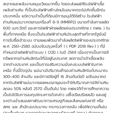
สะอาดและพลังงานหมุนเวียนมากขึ้น โดยจะส่งผลให้โรงไฟฟ้าเชื้อ
เพลิงถ่านหิน ที่เป็นโรงไฟฟ้าสร้างใหม่ในอนาคตจะไม่เกิดขึ้นอีกใน
ประเทศนั้น แต่ความจำเป็นที่ต้องมีการอนุมัติให้สร้าง โรงไฟฟ้า
ถ่านหินแม่เมาะทดแทนเครื่องที่ 8-9 (MMRP2) ขนาดกำลังการผลิต
600 เมกะวัตต์ ของการไฟฟ้าฝ่ายผลิตแห่งประเทศไทย ( กฟผ. ) ใน
พื้นที่ภาคเหนือ ซึ่งจะเป็นโรงไฟฟ้าถ่านหินโรงสุดท้ายที่ภาครัฐยังมี
การรับซื้อเข้าระบบ ตามแผนพัฒนากำลังผลิตไฟฟ้าของประเทศไทย
พ.ศ. 2561-2580 ฉบับปรับปรุงครั้งที่ 1 ( PDP 2018 Rev.1 ) ที่มี
กำหนดจ่ายไฟฟ้าเข้าระบบ ( COD ) ในปี 2569 เนื่องจากเป็นการใช้
ทรัพยากรถ่านหินลิกไนต์ที่มีอยู่ในประเทศ ลดการนำเข้าเชื้อเพลิง
จากต่างประเทศ และเป็นการเสริมความมั่นคงระบบไฟฟ้าในภาค
เหนือ ทั้งนี้ปัจจุบัน แม่เมาะมีปริมาณสำรองถ่านหินลิกไนต์ประมาณ
300-400 ล้านตัน และมีการใช้อยู่ที่ 16 ล้านตันต่อปี แต่ในอนาคต
หากโรงไฟฟ้าแม่เมาะทยอยหมดอายุลงจะทำให้ปริมาณการใช้ถ่านหิน
ลดลง 50% หลังปี 2570 เป็นต้นไป โดย กฟผ.ได้ทำการศึกษาความ
เป็นไปได้ในการลงทุนโครงการดังกล่าว เสร็จเรียบร้อยแล้ว และอยู่
ระหว่างนำเสนอสภาพัฒนาการเศรษฐกิจและสังคมแห่งชาติ หรือ
สศช. และ สํานักงบประมาณ กระทรวงการคลัง เพื่อให้ความเห็นใน
ประเด็นต่างๆ และคาดว่าจะเสนอคณะรัฐมนตรี (ครม.) พิจารณา