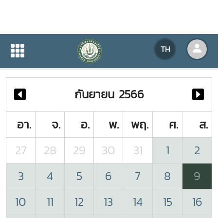
ปฏิทินกิจกรรมของหน่วยงาน
TH
หน้าแรก
ปฏิทินกิจกรรมของหน่วยงาน
กันยายน 2566
อา.
จ.
อ.
พ.
พฤ.
ศ.
ส.
27
28
29
30
31
1
2
3
4
5
6
7
8
9
10
11
12
13
14
15
16