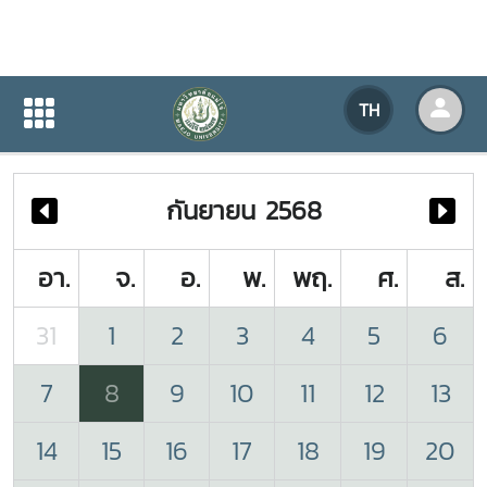
ปฏิทินกิจกรรมของหน่วยงาน
TH
หน้าแรก
ปฏิทินกิจกรรมของหน่วยงาน
กันยายน 2568
อา.
จ.
อ.
พ.
พฤ.
ศ.
ส.
31
1
2
3
4
5
6
7
8
9
10
11
12
13
14
15
16
17
18
19
20