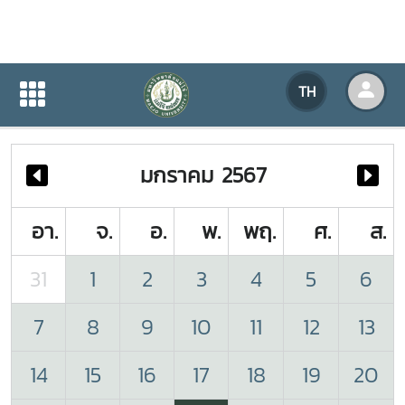
ปฏิทินกิจกรรมของหน่วยงาน
TH
หน้าแรก
ปฏิทินกิจกรรมของหน่วยงาน
มกราคม 2567
อา.
จ.
อ.
พ.
พฤ.
ศ.
ส.
31
1
2
3
4
5
6
7
8
9
10
11
12
13
14
15
16
17
18
19
20