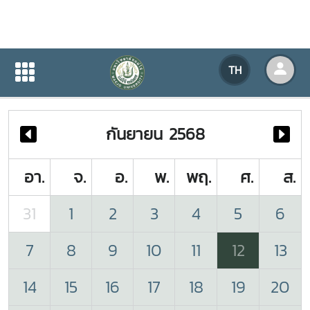
ปฏิทินกิจกรรมของหน่วยงาน
TH
หน้าแรก
ปฏิทินกิจกรรมของหน่วยงาน
กันยายน 2568
อา.
จ.
อ.
พ.
พฤ.
ศ.
ส.
31
1
2
3
4
5
6
7
8
9
10
11
12
13
14
15
16
17
18
19
20